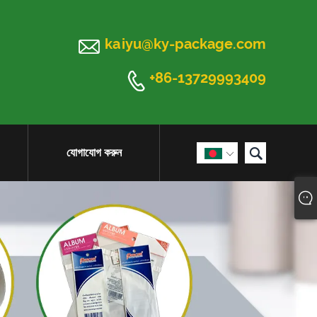

kaiyu@ky-package.com

+86-13729993409

যোগাযোগ করুন
