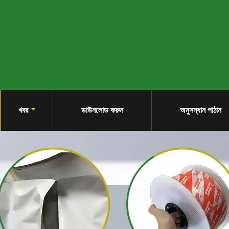
খবর
ডাউনলোড করুন
অনুসন্ধান পাঠান