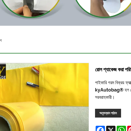
াগ
রোল প্যাকেজ করা পরিষ্ক
পাইকারি গরম বিক্রয় ফ্যা
kyAutobag® হল রোল প্যা
সরবরাহকারী।
অনুসন্ধান পাঠান
Facebook
X
W