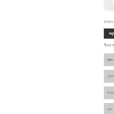
হট ট্যাগ
অনুস
নীচের ফ