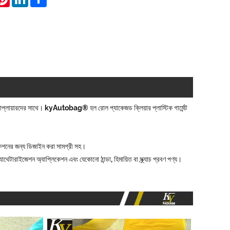
 এবং সাপ্লায়ারদের সাথে। kyAutobag® হল রোল প্যাকেজড ক্লিয়ার প্লাস্টিক গার্মেন্ট
লিকেশনের জন্য ডিজাইন করা সামগ্রী সহ।
্যাথেটারাইজেশন অ্যাপ্লিকেশন এবং যেকোনো ঠান্ডা, হিমায়িত বা স্ক্র্যাচ প্রবণ পণ্য।