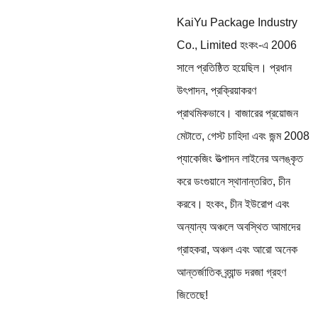
KaiYu Package Industry
Co., Limited হংকং-এ 2006
সালে প্রতিষ্ঠিত হয়েছিল। প্রধান
উৎপাদন, প্রক্রিয়াকরণ
প্রাথমিকভাবে। বাজারের প্রয়োজন
মেটাতে, গেস্ট চাহিদা এবং জন্ম 2008
প্যাকেজিং উত্পাদন লাইনের অলঙ্কৃত
করে ডংগুয়ানে স্থানান্তরিত, চীন
করবে। হংকং, চীন ইউরোপ এবং
অন্যান্য অঞ্চলে অবস্থিত আমাদের
গ্রাহকরা, অঞ্চল এবং আরো অনেক
আন্তর্জাতিক ব্র্যান্ড দরজা গ্রহণ
জিতেছে!