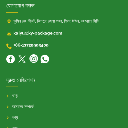
যোগাযোগ করুন

ফুমিন হেং স্ট্রিট, জিনচেং জেলা শহর, শিলং টাউন, ডংগুয়ান সিটি

kaiyu@ky-package.com

+86-13729993409
দ্রুত নেভিগেশন
বাড়ি
আমাদের সম্পর্কে
পণ্য