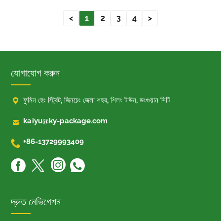
<
1
2
3
4
>
যোগাযোগ করুন

ফুমিন হেং স্ট্রিট, জিনচেং জেলা শহর, শিলং টাউন, ডংগুয়ান সিটি

kaiyu@ky-package.com

+86-13729993409
দ্রুত নেভিগেশন