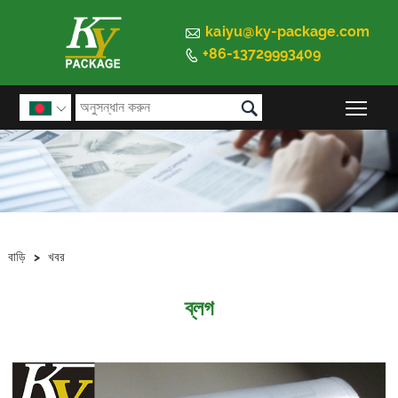

kaiyu@ky-package.com
+86-13729993409


প্রধান

বাড়ি
>
খবর
ব্লগ