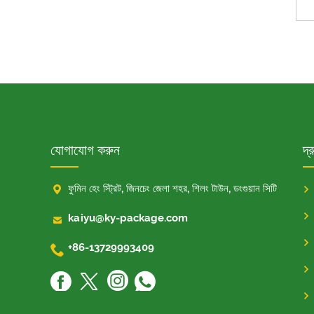
যোগাযোগ করুন
দ্

ফুমিন হেং স্ট্রিট, জিনচেং জেলা শহর, শিলং টাউন, ডংগুয়ান সিটি

kaiyu@ky-package.com

+86-13729993409