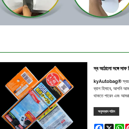
স্ব আঠালো সঙ্গে সাফ 
kyAutobag® স্বয়ং আঠ
ব্যাগ হিসাবে, আপনি আম
থাকতে পারেন এবং আমরা
অনুসন্ধান পাঠান
Facebook
X
W