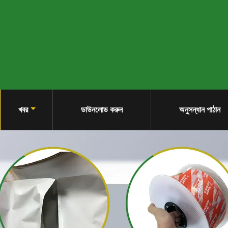
খবর
ডাউনলোড করুন
অনুসন্ধান পাঠান