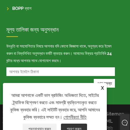
BOPP ব্যাগ
মূল্য তালিকা জন্য অনুসন্ধান
উদ্ধৃতি বা সহযোগিতার বিষয়ে আপনার যদি কোনো জিজ্ঞাসা থাকে, অনুগ্রহ করে ইমেল
করুন বা নিম্নলিখিত অনুসন্ধান ফর্মটি ব্যবহার করুন। আমাদের বিক্রয় প্রতিনিধি 24
ঘন্টার মধ্যে আপনার সাথে যোগাযোগ করবে।
X
আমরা আপনাকে একটি ভাল ব্রাউজিং অভিজ্ঞতা দিতে, সাইটের
ট্র্যাফিক বিশ্লেষণ করতে এবং সামগ্রী ব্যক্তিগতকৃত করতে
কুকিজ ব্যবহার করি। এই সাইটটি ব্যবহার করে, আপনি আমাদের
কপিরাইট © 2023 Kaiyu Package Industry
Links
Sitemap
কুকিজ ব্যবহারে সম্মত হন।
গোপনীয়তা নীতি
Co., Limited - অটো ব্যাগ, Bopp ব্যাগ, অটো প্যাকিং
RSS
XML
ব্যাগ - সর্বস্বত্ব সংরক্ষিত
গোপনীয়তা নীতি
প্রত্যাখ্যান করুন
গ্রহণ করুন