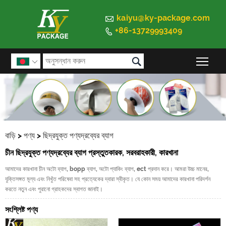

kaiyu@ky-package.com
+86-13729993409


প্রধান

বাড়ি
>
পণ্য
>
ছিদ্রযুক্ত পণ্যদ্রব্যের ব্যাগ
চীন ছিদ্রযুক্ত পণ্যদ্রব্যের ব্যাগ প্রস্তুতকারক, সরবরাহকারী, কারখানা
আমাদের কারখানা চীন অটো ব্যাগ, bopp ব্যাগ, অটো প্যাকিং ব্যাগ, ect প্রদান করে। আমরা উচ্চ মানের,
যুক্তিসঙ্গত মূল্য এবং নিখুঁত পরিষেবা সহ প্রত্যেকের দ্বারা স্বীকৃত। যে কোন সময় আমাদের কারখানা পরিদর্শন
করতে নতুন এবং পুরানো গ্রাহকদের স্বাগত জানাই।
সংশ্লিষ্ট পণ্য