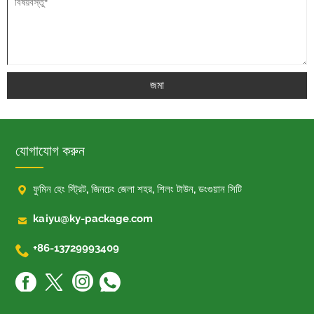
জমা
যোগাযোগ করুন

ফুমিন হেং স্ট্রিট, জিনচেং জেলা শহর, শিলং টাউন, ডংগুয়ান সিটি

kaiyu@ky-package.com

+86-13729993409