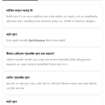
সর্বাধিক সাধারণ আকার কি
বিওপিপি ব্যাগ হ'ল এক ধরণের প্লাস্টিকের ব্যাগ যা উচ্চ স্থায়িত্ব এবং আর্দ্রতা, তেল এবং রাসায়নিকগুলির
প্রতিরোধের কারণে প্যাকেজিংয়ের জন্য ব্যাপকভাবে ব্যবহৃত হয়। বিওপিপি হ'ল দ্বিখণ্ডিত ওরিয়েন্টেড
পলিপ্রোপিলিন, যার অর্থ ব্যাগটি মেশিন এবং ট্রান্সভার্স দিক উভয়ই পলিপ্রোপিলিন ফিল্মটি প্রসারিত করে তৈরি
করা হয়।
অটো ব্যাগ
ইকো-ফ্রেন্ডলি প্যাকেজিং EarthAware পরিবেশ বান্ধব ছায়াছবি
কীভাবে মেডিকেল প্যাকেজিং ব্যাগ চয়ন করবেন?
মেডিকেল প্যাকেজিং ব্যাগগুলি বেছে নেওয়ার সময় আপনাকে উপাদানগুলির বৈশিষ্ট্য, জীবাণুমুক্তকরণ
সামঞ্জস্যতা এবং প্রকৃত প্রয়োগের প্রয়োজনীয়তা বিবেচনা করতে হবে।
কোডিং প্যাকেজিং ব্যাগ
দ্রুত ছবি এবং পাঠ্য মুদ্রণ করুন, একটি কোড সহ একটি ব্যাগ সঠিকভাবে প্রয়োগ করুন অর্ডার পরিচালনা
এবং ট্র্যাক করা সহজ
অটো ব্যাগ