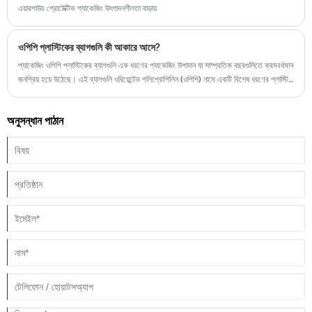
এয়ারপাউচ প্রোটেক্টিভ প্যাকেজিং উৎপাদনশীলতা বাড়ায়
ওপিপি প্লাস্টিকের ব্যাগগুলি কী আকারে আসে?
প্যাকেজিং ওপিপি প্লাস্টিকের ব্যাগগুলি এক ধরণের প্যাকেজিং উপাদান যা সাম্প্রতিক বছরগুলিতে ক্রমবর্ধমান
জনপ্রিয় হয়ে উঠেছে। এই ব্যাগগুলি ওরিয়েন্টেড পলিপ্রোপিলিন (ওপিপি) নামে একটি বিশেষ ধরণের প্লাস্টিক
থেকে তৈরি করা হয়, যা উভয়ই টেকসই এবং নমনীয়।
অনুসন্ধান পাঠান