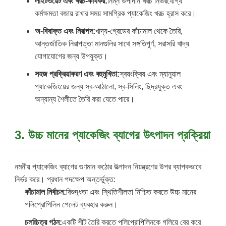
লাইটওয়েট এবং খরচ-কার্যকর:
নিম্ন উপাদান খরচ নির্ভরযোগ্য
কর্মক্ষমতা বজায় রাখার সময় সামগ্রিক প্যাকেজিং খরচ হ্রাস করে।
অ-বিষাক্ত এবং নিরাপদ:
খাদ্য-গ্রেডের কাঁচামাল থেকে তৈরি,
আন্তর্জাতিক নিরাপত্তা মানগুলির সাথে সঙ্গতিপূর্ণ, সরাসরি খাদ্য
যোগাযোগের জন্য উপযুক্ত।
সহজ প্রক্রিয়াকরণ এবং বহুমুখিতা:
স্বয়ংক্রিয় এবং ম্যানুয়াল
প্যাকেজিংয়ের জন্য স্ব-আঠালো, স্ব-সিলিং, ছিদ্রযুক্ত এবং
অন্যান্য শৈলীতে তৈরি করা যেতে পারে।
3. উচ্চ মানের প্যাকেজিং ব্যাগের উৎপাদন প্রক্রিয়া
নমনীয় প্যাকেজিং ব্যাগের গুণমান কঠোর উত্পাদন নিয়ন্ত্রণের উপর ব্যাপকভাবে
নির্ভর করে। প্রধান পদক্ষেপ অন্তর্ভুক্ত:
কাঁচামাল নির্বাচন:
বিশুদ্ধতা এবং স্থিতিশীলতা নিশ্চিত করতে উচ্চ মানের
পলিপ্রোপিলিন পেলেট ব্যবহার করুন।
চলচ্চিত্র গঠন:
একটি শীট তৈরি করতে পলিপ্রোপিলিনকে গলিয়ে বের করে