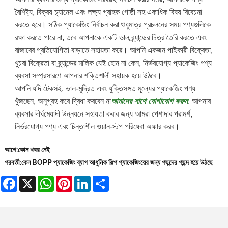
বৈশিষ্ট্য, বিক্রয় চ্যানেল এবং লক্ষ্য গ্রাহক গোষ্ঠী সহ একাধিক বিষয় বিবেচনা
করতে হবে। সঠিক প্যাকেজিং নির্বাচন করা শুধুমাত্র প্রচলনের সময় পণ্যগুলিকে
রক্ষা করতে পারে না, তবে আপনাকে একটি ভাল ব্র্যান্ডের চিত্র তৈরি করতে এবং
বাজারের প্রতিযোগিতা বাড়াতে সহায়তা করে। আপনি একজন পাইকারী বিক্রেতা,
খুচরা বিক্রেতা বা ব্র্যান্ডের মালিক যেই হোন না কেন, নির্ভরযোগ্য প্যাকেজিং পণ্য
ব্যবসা সম্প্রসারণে আপনার শক্তিশালী সহায়ক হয়ে উঠবে।
আপনি যদি টেকসই, ভাল-মুদ্রিত এবং যুক্তিসঙ্গত মূল্যের প্যাকেজিং পণ্য
খুঁজছেন, অনুগ্রহ করে দ্বিধা করবেন না
আমাদের সাথে যোগাযোগ করুন
. আপনার
ব্যবসার দীর্ঘমেয়াদী উন্নয়নে সহায়তা করার জন্য আমরা পেশাদার পরামর্শ,
নির্ভরযোগ্য পণ্য এবং চিন্তাশীল ওয়ান-স্টপ পরিষেবা অফার করব।
আগে:
কোন খবর নেই
পরবর্তী:
কেন BOPP প্যাকেজিং ব্যাগ আধুনিক শিল্প প্যাকেজিংয়ের জন্য পছন্দের পছন্দ হয়ে উঠছে
Facebook
X
WhatsApp
Pinterest
LinkedIn
Share