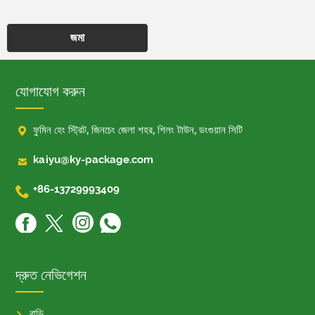
জমা
যোগাযোগ করুন

ফুমিন হেং স্ট্রিট, জিনচেং জেলা শহর, শিলং টাউন, ডংগুয়ান সিটি

kaiyu@ky-package.com

+86-13729993409
দ্রুত নেভিগেশন
বাড়ি