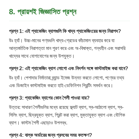
8. প্রায়শই জিজ্ঞাসিত প্রশ্ন
প্রশ্ন 1: এই প্যাকেজিং ব্যাগগুলি কি খাদ্য প্যাকেজিংয়ের জন্য নিরাপদ?
উঃ হ্যাঁ। উচ্চ-মানের পণ্যগুলি খাদ্য-গ্রেডের কাঁচামাল ব্যবহার করে যা
আন্তর্জাতিক নিরাপত্তা মান পূরণ করে এবং অ-বিষাক্ত, গন্ধহীন এবং সরাসরি
খাদ্যের সাথে যোগাযোগের জন্য উপযুক্ত।
প্রশ্ন 2: এই প্যাকেজিং ব্যাগ লোগো এবং নিদর্শন সঙ্গে কাস্টমাইজ করা যাবে?
উঃ হ্যাঁ। পেশাদার নির্মাতারা ব্র্যান্ড ইমেজ উন্নত করতে লোগো, পণ্যের তথ্য
এবং ডিজাইন কাস্টমাইজ করতে হাই-ডেফিনিশন প্রিন্টিং সমর্থন করে।
প্রশ্ন 3: প্যাকেজিং ব্যাগের কোন শৈলী পাওয়া যায়?
উত্তর: সাধারণ শৈলীগুলির মধ্যে রয়েছে ফ্ল্যাট ব্যাগ, স্ব-আঠালো ব্যাগ, স্ব-
সিলিং ব্যাগ, ছিদ্রযুক্ত ব্যাগ, প্রিন্ট করা ব্যাগ, মুক্তাযুক্ত ব্যাগ এবং যৌগিক
ব্যাগ। কাস্টম শৈলী এছাড়াও উপলব্ধ.
প্রশ্ন 4: বাল্ক অর্ডারের জন্য প্রসবের সময় কতক্ষণ?