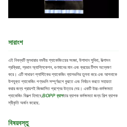
সারাংশ
এই নিবন্ধটি মূলধারার নমনীয় প্যাকেজিংয়ের সংজ্ঞা, উপাদান সুবিধা, উত্পাদন
প্রক্রিয়া, প্রধান অ্যাপ্লিকেশন, গুণমানের মান এবং ক্রয়ের টিপস অন্বেষণ
করে। এটি সাধারণ প্লাস্টিকের প্যাকেজিং ব্যাগগুলির তুলনা করে এবং আপনাকে
উপযুক্ত প্যাকেজিং পণ্যগুলি সম্পূর্ণরূপে বুঝতে এবং নির্বাচন করতে সহায়তা
করার জন্য প্রায়শই জিজ্ঞাসিত প্রশ্নের উত্তর দেয়। একটি উচ্চ-কর্মক্ষমতা
প্যাকেজিং বিকল্প হিসাবে,
BOPP ব্যাগ
তার ব্যাপক কর্মক্ষমতা জন্য শিল্প ব্যাপক
স্বীকৃতি অর্জন করেছে.
বিষয়বস্তু