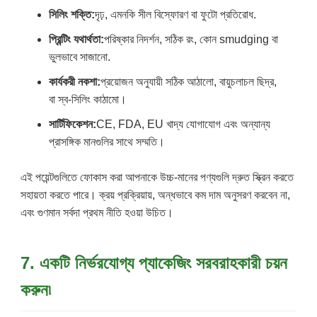
সিলিং শক্তি:
দৃঢ়, এমনকি সীল বিস্ফোরণ বা ফুটো প্রতিরোধ.
প্রিন্টিং যথার্থতা:
পরিষ্কার নিদর্শন, সঠিক রং, কোন smudging বা
ভুলভাবে সাজানো.
কার্যকরী নকশা:
প্রয়োজন অনুযায়ী সঠিক আঠালো, বায়ুচলাচল ছিদ্র,
বা স্ব-সিলিং কাঠামো।
সার্টিফিকেশন:
CE, FDA, EU খাদ্য যোগাযোগ এবং অন্যান্য
প্রাসঙ্গিক মানগুলির সাথে সম্মতি।
এই পয়েন্টগুলিতে ফোকাস করা আপনাকে উচ্চ-মানের পণ্যগুলি দ্রুত স্ক্রিন করতে
সহায়তা করতে পারে। ক্রয় প্রক্রিয়ায়, অন্ধভাবে কম দাম অনুসরণ করবেন না,
এবং গুণমান সর্বদা প্রথম নীতি হওয়া উচিত।
7. একটি নির্ভরযোগ্য প্যাকেজিং সরবরাহকারী চয়ন
করুন৷