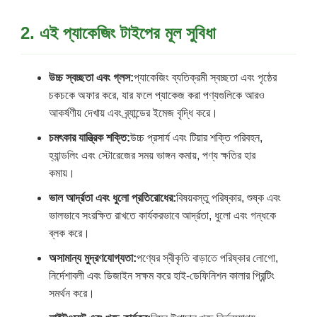
2. এই প্যাকেজিং টাইপের মূল সুবিধা
উচ্চ স্বচ্ছতা এবং গ্লস:
প্যাকেজিং ব্যতিক্রমী স্বচ্ছতা এবং পৃষ্ঠের
চকচকে অফার করে, যার ফলে প্যাকেজ করা পণ্যগুলিকে আরও
আকর্ষণীয় দেখায় এবং ব্র্যান্ডের ইমেজ বৃদ্ধি করে।
চমৎকার যান্ত্রিক শক্তি:
উচ্চ প্রসার্য এবং টিয়ার শক্তি পরিবহন,
হ্যান্ডলিং এবং স্টোরেজের সময় ভাঙ্গন কমায়, পণ্য ক্ষতির হার
কমায়।
ভাল আর্দ্রতা এবং ধুলো প্রতিরোধের:
বিষয়বস্তু পরিষ্কার, শুষ্ক এবং
ভালভাবে সংরক্ষিত রাখতে কার্যকরভাবে আর্দ্রতা, ধুলো এবং গন্ধকে
ব্লক করে।
অসামান্য মুদ্রণযোগ্যতা:
পণ্যের স্বীকৃতি বাড়াতে পরিষ্কার লোগো,
নির্দেশাবলী এবং ডিজাইন সক্ষম করে হাই-ডেফিনিশন কালার প্রিন্টিং
সমর্থন করে।