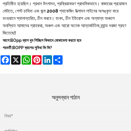
প্রতিষ্ঠিত হয়েছিল। প্রধান উৎপাদন, প্রক্রিয়াকরণ প্রাথমিকভাবে। বাজারের প্রয়োজন
মেটাতে, গেস্ট চাহিদা এবং জন্ম 2008 প্যাকেজিং উত্পাদন লাইনের অলঙ্কৃত করে
ডংগুয়ানে স্থানান্তরিত, চীন করবে। হংকং, চীন ইউরোপ এবং অন্যান্য অঞ্চলে
অবস্থিত আমাদের গ্রাহকরা, অঞ্চল এবং আরো অনেক আন্তর্জাতিক ব্র্যান্ড দরজা গ্রহণ
জিতেছে!
আগে:
BOpp ব্যাগ খুব পিচ্ছিল কিভাবে মোকাবেলা করতে হবে
পরবর্তী:
BOPP ব্যাগের সুবিধা কি কি?
Facebook
X
WhatsApp
Pinterest
LinkedIn
Share
অনুসন্ধান পাঠান