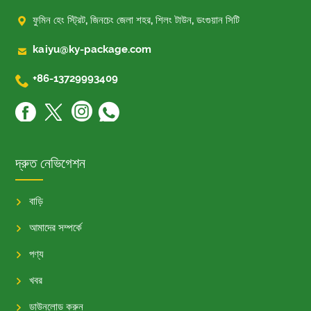

ফুমিন হেং স্ট্রিট, জিনচেং জেলা শহর, শিলং টাউন, ডংগুয়ান সিটি

kaiyu@ky-package.com

+86-13729993409
দ্রুত নেভিগেশন
বাড়ি
আমাদের সম্পর্কে
পণ্য
খবর
ডাউনলোড করুন