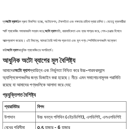
দ্য
অটো ব্যাগ
শিল্প দ্রুত বিকশিত হচ্ছে, অটোমেশন, টেকসইতা এবং দক্ষতার চাহিদা দ্বারা চালিত। যেহেতু ব্যবসায়ীরা
স্মার্ট প্যাকেজিং সমাধানগুলি সন্ধান করে,
অটো ব্যাগ
গতি, ধারাবাহিকতা এবং ব্যয় সাশ্রয় করে, গেম-চেঞ্জার হিসাবে
আত্মপ্রকাশ করেছে। এই নিবন্ধে, আমরা তৈরি সর্বশেষ প্রবণতা এবং মূল পণ্য স্পেসিফিকেশনগুলি অন্বেষণ
করি
অটো ব্যাগ
আধুনিক প্যাকেজিংয়ে অপরিহার্য।
আধুনিক অটো ব্যাগের মূল বৈশিষ্ট্য
আমাদের
অটো ব্যাগ
স্থায়িত্ব এবং নির্ভুলতা নিশ্চিত করে উচ্চ-পারফরম্যান্স
অ্যাপ্লিকেশনগুলির জন্য ডিজাইন করা হয়েছে। নীচে এমন সমালোচনামূলক পরামিতি
রয়েছে যা আমাদের পণ্যগুলিকে আলাদা করে দেয়:
প্রযুক্তিগত বৈশিষ্ট্য
প্যারামিটার
বিশদ
উপাদান
উচ্চ ঘনত্ব পলিথিন (এইচডিপিই), এলডিপিই, এলএলডিপিই
বেধের পরিসীমা
0.5 হাজার - 6 হাজার