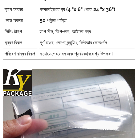
ব্যাগ আকার
কাস্টমাইজযোগ্য (4 "x 6" থেকে 24 "x 36")
লোড ক্ষমতা
50 পাউন্ড পর্যন্ত
সিলিং টাইপ
তাপ সীল, জিপ-লক, আঠালো বন্ধ
মুদ্রণ বিকল্প
পূর্ণ রঙের, লোগো ব্র্যান্ডিং, কিউআর কোডগুলি
পরিবেশ বান্ধব বিকল্প
বায়োডেগ্রেডেবল এবং পুনর্ব্যবহারযোগ্য উপকরণ