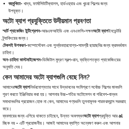
বহুমুখিতা
- খাদ্য, ফার্মাসিউটিক্যালস, হার্ডওয়্যার এবং খুচরা শিল্পের জন্য
উপযুক্ত।
অটো ব্যাগ প্রযুক্তিতে উদীয়মান প্রবণতা
স্মার্ট প্যাকেজিং ইন্টিগ্রেশন
-আরএফআইডি এবং এনএফসি-সক্ষম
অটো ব্যাগ
ইনভেন্টরি
ট্র্যাকিংয়ের জন্য।
টেকসই উপকরণ
-কম্পোস্টেবল এবং পুনর্ব্যবহারযোগ্য-সামগ্রী ছায়াছবির জন্য ক্রমবর্ধমান
চাহিদা।
অন-চাহিদা কাস্টমাইজেশন
-ডিজিটাল মুদ্রণ স্বল্প-রান, ব্যক্তিগতকৃত প্যাকেজিংয়ের
অনুমতি দেয়।
কেন আমাদের অটো ব্যাগগুলি বেছে নিন?
আমাদের
অটো ব্যাগ
নির্ভরযোগ্যতার সাথে উদ্ভাবনের সংমিশ্রণে সর্বোচ্চ শিল্পের মানগুলি
পূরণ করতে ইঞ্জিনিয়ার করা হয়। আপনার উচ্চ-গতির অটোমেশন বা পরিবেশ-বান্ধব
সমাধানগুলির প্রয়োজন হোক না কেন, আমাদের পণ্যগুলি তুলনামূলক পারফরম্যান্স সরবরাহ
করে।
ব্যবসায়ের জন্য এগিয়ে থাকতে চাইছেন, উন্নত অবলম্বন
অটো ব্যাগ
প্রযুক্তি আর al
চ্ছিক নয় - এটি প্রয়োজনীয়। আজই আমাদের ব্যাপ্তি অন্বেষণ করুন এবং আপনার