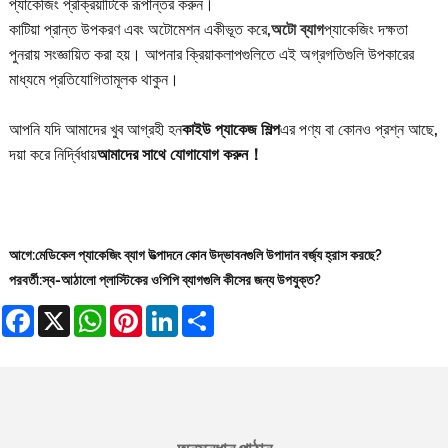
প্যাকেজিং প্রক্রিয়াটিকে রূপান্তর করুন।
কাটিয়া প্রান্ত উপকরণ এবং অটোমেশন একীভূত করে,
অটো ব্যাগ
প্যাকেজিং দক্ষতা
পুনরায় সংজ্ঞায়িত করা হয়। আপনার ক্রিয়াকলাপগুলিতে এই অগ্রগতিগুলি উপকারের
মাধ্যমে প্রতিযোগিতামূলক থাকুন।
আপনি যদি আমাদের খুব আগ্রহী হন
কাইউ প্যাকেজ শিল্প
এর পণ্য বা কোনও প্রশ্ন আছে,
দয়া করে নির্দ্বিধায়
আমাদের সাথে যোগাযোগ করুন！
আগে:
মেডিকেল প্যাকেজিং ব্যাগ উত্পাদনে কোন উদ্ভাবনগুলি উপাদান বর্জ্য হ্রাস করছে?
পরবর্তী:
স্ব-আঠালো প্লাস্টিকের ওপিপি ব্যাগগুলি কীসের জন্য উপযুক্ত?
Facebook
X
WhatsApp
Pinterest
LinkedIn
Share