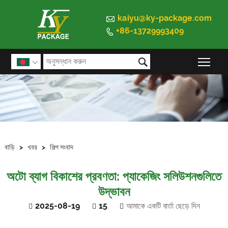

kaiyu@ky-package.com
+86-13729993409


প্রধান

বাড়ি
>
খবর
>
শিল্প সংবাদ
অটো ব্যাগ বিকাশের প্রবণতা: প্যাকেজিং সলিউশনগুলিতে
উদ্ভাবন
2025-08-19
15
আমাকে একটি বার্তা ছেড়ে দিন