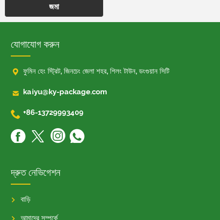
জমা
যোগাযোগ করুন

ফুমিন হেং স্ট্রিট, জিনচেং জেলা শহর, শিলং টাউন, ডংগুয়ান সিটি

kaiyu@ky-package.com

+86-13729993409
দ্রুত নেভিগেশন
বাড়ি
আমাদের সম্পর্কে